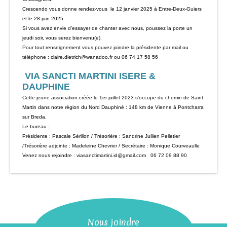
Crescendo vous donne rendez-vous le 12 janvier 2025 à Entre-Deux-Guiers
et le 28 juin 2025.
Si vous avez envie d’essayer de chanter avec nous, poussez la porte un
jeudi soir, vous serez bienvenu(e).
Pour tout renseignement vous pouvez joindre la présidente par mail ou
téléphone : claire.dietrich@wanadoo.fr ou 06 74 17 58 56
VIA SANCTI MARTINI ISERE &
DAUPHINE
Cette jeune association créée le 1er juillet 2023 s’occupe du chemin de Saint
Martin dans notre région du Nord Dauphiné : 148 km de Vienne à Pontcharra
sur Breda.
Le bureau :
Présidente : Pascale Sérillon / Trésorière : Sandrine Jullien Pelletier
/Trésorière adjointe : Madeleine Chevrier / Secrétaire : Monique Courveaulle
Venez nous rejoindre : viasanctimartini.id@gmail.com 06 72 09 88 90
Nous joindre