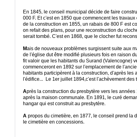
En 1845, le conseil municipal décide de faire construi
000 F. Et c'est en 1850 que commencent les travaux de
de la construction en 1855, un rabais de 800 F est c
on refait des plans, pour une reconstruction du clocher
serait tombé. C'est en 1868, que le clocher fut reconst
M
ais de nouveaux problèmes surgissent suite aux mal
de l'église dut être modifié plusieurs fois en raison 
fit valoir que les habitants du Surand (Valencogne) ve
commenceront en 1892 sur l'emplacement de l'ancienn
habitants participèrent à la construction, d'après les 
l'édifice... Le 1er juillet 1894,c'est l'achèvement de
A
près la construction du presbytère vers les années
après la maison communale. En 1891, le curé demande 
hangar qui est construit au presbytère.
A
propos du cimetière, en 1877, le conseil prend la d
le cimetière en concessions.