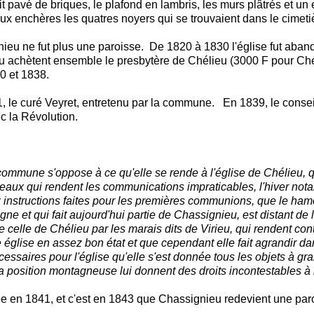
 était pavé de briques, le plafond en lambris, les murs plâtrés et u
x enchères les quatres noyers qui se trouvaient dans le cimetière,
ieu ne fut plus une paroisse. De 1820 à 1830 l'église fut aband
eu achètent ensemble le presbytère de Chélieu (3000 F pour Ch
0 et 1838.
1, le curé Veyret, entretenu par la commune. En 1839, le cons
ec la Révolution.
la commune s'oppose à ce qu'elle se rende à l'église de Chélie
isseaux qui rendent les communications impraticables, l'hiver no
aux instructions faites pour les premières communions, que le ham
t qui fait aujourd'hui partie de Chassignieu, est distant de l'
elle de Chélieu par les marais dits de Virieu, qui rendent cont
ise en assez bon état et que cependant elle fait agrandir dan
ssaires pour l'église qu'elle s'est donnée tous les objets à grand
a position montagneuse lui donnent des droits incontestables à l'o
ée en 1841, et c'est en 1843 que Chassignieu redevient une par