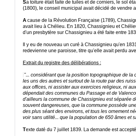
S
a toiture était faite de tuiles et de corniers, le sol
(1800), le conseil municipal avait décidé de vendre au
A
cause de la Révolution Française (1789), Chassign
avait lieu à Chélieu. En 1820, Chassignieu et Chéli
d'un presbytère sur Chassignieu a été faite entre 183
Il y eu de nouveau un curé à Chassignieu qu'en 183
redevienne une paroisse, titre qu'elle avait perdu av
Extrait du registre des délibérations :
"... considérant que la position topographique de 
les uns des autres et surtout de la route par des ru
aux offices, ni assister aux exercices religieux, ni 
dépendait des communes du Passage et de Valencogne e
d'ailleurs la commune de Chassignieu est séparée de c
souvent dangereuses, que la commune possède une égl
des plus séant des environs, et tous les ornement néce
voir sans utilité... que la population de 650 âmes et s
T
exte daté du 7 juillet 1839. La demande est accept