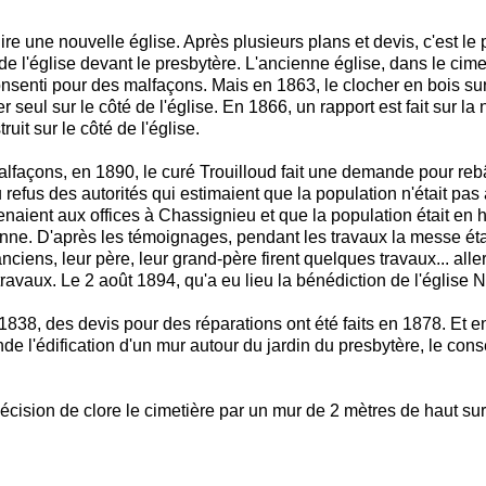
re une nouvelle église. Après plusieurs plans et devis, c'est le 
 l'église devant le presbytère. L'ancienne église, dans le cime
onsenti pour des malfaçons. Mais en 1863, le clocher en bois sur
 seul sur le côté de l'église. En 1866, un rapport est fait sur la 
ruit sur le côté de l'église.
façons, en 1890, le curé Trouilloud fait une demande pour rebât
du refus des autorités qui estimaient que la population n'était pa
naient aux offices à Chassignieu et que la population était en ha
e. D'après les témoignages, pendant les travaux la messe étai
anciens, leur père, leur grand-père firent quelques travaux... all
s travaux. Le 2 août 1894, qu'a eu lieu la bénédiction de l'églis
 1838, des devis pour des réparations ont été faits en 1878. Et 
l'édification d'un mur autour du jardin du presbytère, le conse
écision de clore le cimetière par un mur de 2 mètres de haut sur